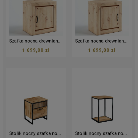
Szafka nocna drewniana stolik nocny nakastlik drewniany szafka do sypialni hotelu szafka prawoskrzydłowa dąb sękaty szafka D18P frez
Szafka nocna drewniana stolik nocny nakastlik drewniany szafka do sypialni hotelu szafka lewoskrzydłowa dąb sękaty szafka D18L frez
1 699,00 zł
1 699,00 zł
Stolik nocny szafka nocna nakastlik sypialnia hotel styl nowoczesny industrialny loft 600
Stolik nocny szafka nocna nakastlik ława stolik kawowy metalowa podstawa sypialnia hotel 500